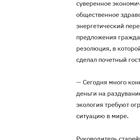
суверенное экономич
общественное здраво
энергетический пере
предложения граждан
резолюция, в которо
сделал почетный гос
— Сегодня много конф
деньги на раздувани
экология требуют ог
ситуацию в мире.
Руководитель старей