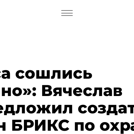
са сошлись
но»: Вячеслав
едложил созда
н БРИКС по охр