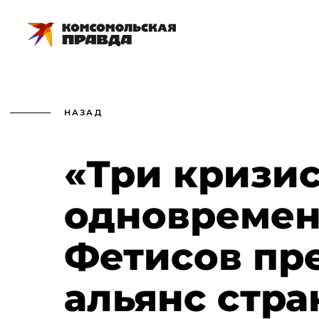
НАЗАД
«Три кризи
одновремен
Фетисов пр
альянс стра