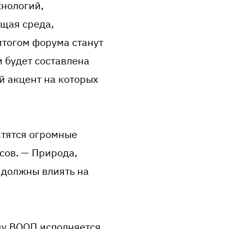
хнологий,
щая среда,
итогом форума станут
 будет составлена
й акцент на которых
ратятся огромные
сов. — Природа,
 должны влиять на
ду ВООП исполняется